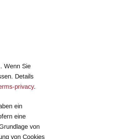
). Wenn Sie
sen. Details
erms-privacy
.
aben ein
ofern eine
f Grundlage von
rung von Cookies